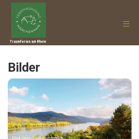
Traumferien am Rhein
Startseite
Überblick
Bilder
Lage
Galerie
Preise
Verfügbarkeit
Bewertungen
Kontakt
Ausflugstips
Blick vom Hausgrundstück