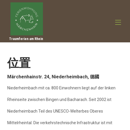
Traumferien am Rhein
首頁
概述
位置
製作
照片
價格
Märchenhainstr. 24, Niederheimbach, 德國
入住日曆
評論
Niederheimbach mit ca. 800 Einwohnern liegt auf der linken
接觸
遊覽小貼士
Rheinseite zwischen Bingen und Bacharach. Seit 2002 ist
Niederheimbach Teil des UNESCO-Welterbes Oberes
Mittelrheintal. Die verkehrstechnische Infrastruktur ist mit