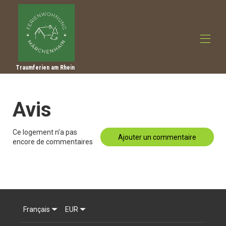
Traumferien am Rhein
Accueil
Aperçu
Avis
Faire
Photos
Tarifs
Ce logement n'a pas
Calendrier d'occupation
Ajouter un commentaire
encore de commentaires
Avis
Contact
Conseils d'excursions
Français
EUR