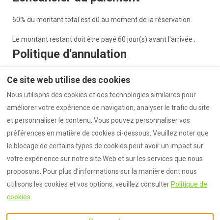
60% du montant total est dû au moment de la réservation.
Le montant restant doit être payé 60 jour(s) avant l'arrivée .
Politique d'annulation
50% des règlements pré-payés sont remboursables en cas
Ce site web utilise des cookies
d'annulation 60 jour(s) avant l'arrivée ou plus tôt.
Nous utilisons des cookies et des technologies similaires pour
améliorer votre expérience de navigation, analyser le trafic du site
0% remboursable si annulation après.
et personnaliser le contenu. Vous pouvez personnaliser vos
Caution
préférences en matière de cookies ci-dessous. Veuillez noter que
le blocage de certains types de cookies peut avoir un impact sur
Aucune caution n'est due.
votre expérience sur notre site Web et sur les services que nous
proposons. Pour plus d'informations sur la manière dont nous
utilisons les cookies et vos options, veuillez consulter
Politique de
cookies
Français
EUR