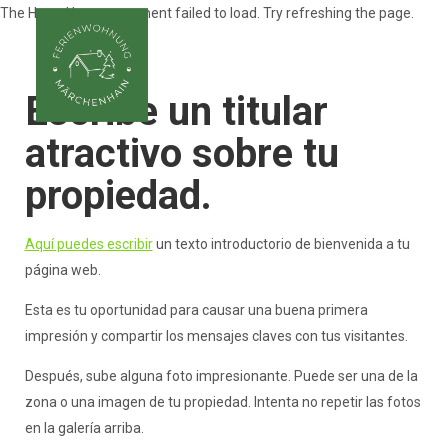
The HomeHero component failed to load. Try refreshing the page.
Escribe un titular
Traumferien am Rhein
atractivo sobre tu
Inicio
propiedad.
Descripción general
Hacer
Fotos
Aquí puedes escribir
un texto introductorio de bienvenida a tu
Precios
página web.
Calendario de ocupación
Reseñas
Esta es tu oportunidad para causar una buena primera
Contacto
Consejos para excursiones
impresión y compartir los mensajes claves con tus visitantes.
Después, sube alguna foto impresionante. Puede ser una de la
zona o una imagen de tu propiedad. Intenta no repetir las fotos
en la galería arriba.