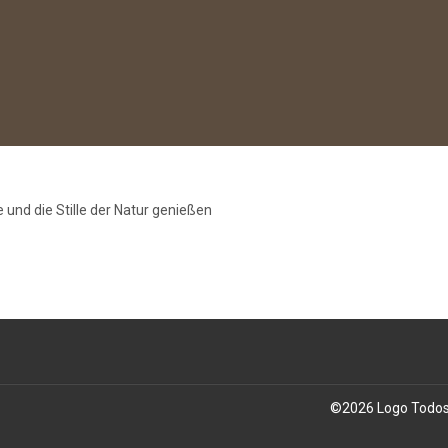
Inicio
Descripción general
Hacer
 und die Stille der Natur genießen
Fotos
Precios
Calendario de ocupación
Reseñas
Contacto
Consejos para excursiones
©
2026
Logo
Todos