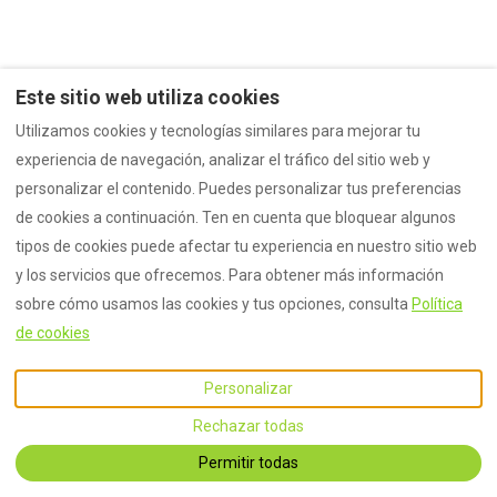
The ContactForm component failed to load. Try refreshing the
Este sitio web utiliza cookies
page.
Utilizamos cookies y tecnologías similares para mejorar tu
experiencia de navegación, analizar el tráfico del sitio web y
personalizar el contenido. Puedes personalizar tus preferencias
de cookies a continuación. Ten en cuenta que bloquear algunos
Español
EUR
tipos de cookies puede afectar tu experiencia en nuestro sitio web
y los servicios que ofrecemos. Para obtener más información
©
2026
Logo
Todos los
sobre cómo usamos las cookies y tus opciones, consulta
Política
derechos reservados
-
de cookies
Powered by
Lodgify
Personalizar
Rechazar todas
Permitir todas