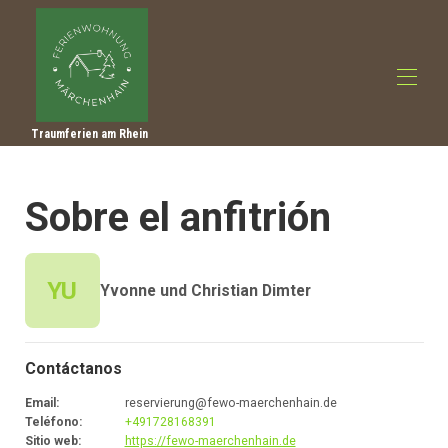
Traumferien am Rhein
Inicio
Descripción general
Sobre el anfitrión
Hacer
Fotos
Precios
Calendario de ocupación
YU
Yvonne und Christian Dimter
Reseñas
Contacto
Consejos para excursiones
Contáctanos
Email
:
reservierung@fewo-maerchenhain.de
Teléfono
:
+491728168391
Sitio web
:
https://fewo-maerchenhain.de