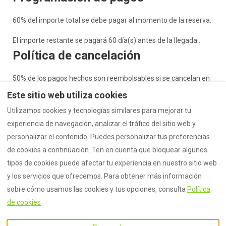
60% del importe total se debe pagar al momento de la reserva.
El importe restante se pagará 60 día(s) antes de la llegada .
Política de cancelación
50% de los pagos hechos son reembolsables si se cancelan en
60 día(s) antes de la llegada o antes.
Este sitio web utiliza cookies
Utilizamos cookies y tecnologías similares para mejorar tu
0% reembolsable si es cancelada después.
experiencia de navegación, analizar el tráfico del sitio web y
Fianza
personalizar el contenido. Puedes personalizar tus preferencias
de cookies a continuación. Ten en cuenta que bloquear algunos
No se requiere ninguna fianza.
tipos de cookies puede afectar tu experiencia en nuestro sitio web
y los servicios que ofrecemos. Para obtener más información
sobre cómo usamos las cookies y tus opciones, consulta
Política
de cookies
Español
EUR